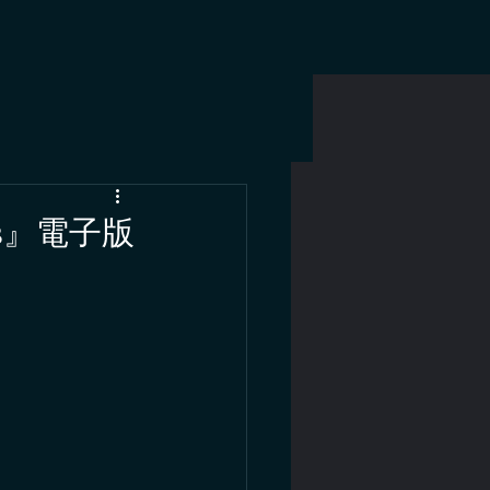
s』電子版
。