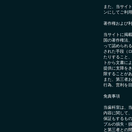
また、当サイトで
ンにしてご利
著作権および
当サイトに掲
国の著作権法
って認められ
された手段（
たりすること
トから文書に
提供に支障を
限することが
また、第三者
行為、営利を
免責事項
当歯科室は、
内容に関して
保証もするも
ブルの損失・
と第三者との