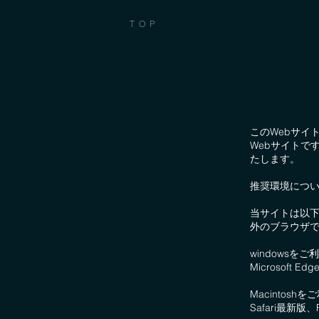
TOP
このWebサイ
Webサイトで
たします。
推奨環境につ
当サイトは以
外のブラウザ
windowsをご
Microsoft E
Macintosh
Safari最新版、