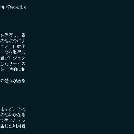
riptの設定をオ
利を保有し、各
その他法令によ
ること、自動化
データを取得し
に当プロジェク
定したサービス
用を一時的に制
その恐れがある
りますが、その
その他いかなる
とで生じたトラ
て生じた利用者