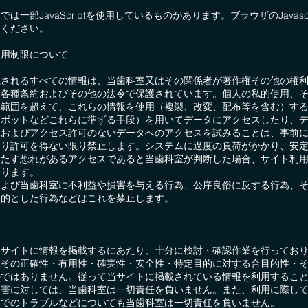
は一部JavaScriptを使用しているものがあります。ブラウザのJavasc
用ください。
利⽤制限について
載されるすべての情報は、当歯科室又はその関係者が著作権その他の権
、各種条約およびその他の法令で保護されています。個人の私的使用、
る範囲を超えて、これらの情報を使用（複製、改変、配布等を含む）す
ロボットなどこれらに準ずる手段）を用いてデータにアクセスしたり、
、およびアクセス許可のないデータへのアクセスを試みることは、事前
より許可を得ない限り禁止します。システムに過度の負荷がかかり、安
きたす恐れがあるアクセスであると当歯科室が判断した場合、サイト利
あります。
および当歯科室に不利益や損害を与える行為、公序良俗に反する行為、
目的とした行為などはこれを禁止します。
当サイトに情報を掲載するにあたり、十分に検討・確認作業を行ってお
、その正確性・有用性・確実性・安全性・特定目的に対する合目的性・
のではありません。従って当サイトに掲載されている情報を利用するこ
損害に対しては、当歯科室は一切責任を負いません。また、利用に際し
間でのトラブルなどについても当歯科室は一切責任を負いません。